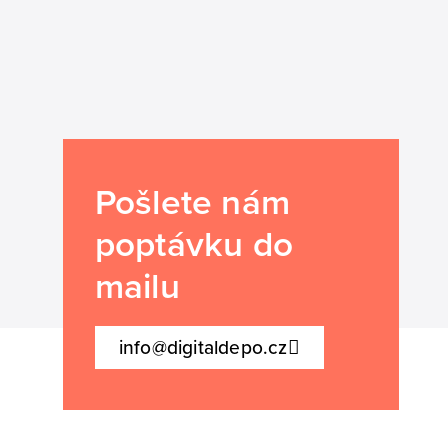
Pošlete nám
poptávku do
mailu
info@digitaldepo.cz