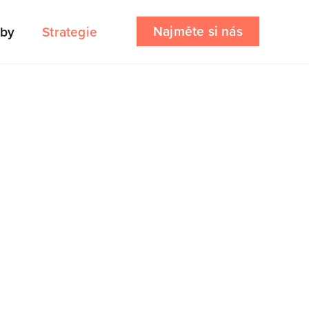
Najměte si nás
by
Strategie