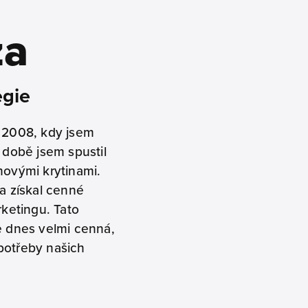
za
egie
u 2008, kdy jsem
 době jsem spustil
hovými krytinami.
a získal cenné
rketingu. Tato
ě dnes velmi cenná,
potřeby našich