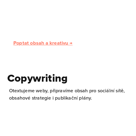
návrhy loga, celé logomanuály a vizuální
identity, ilustrace pro web, grafiku pro
sociální sítě a PPC kampaně. Zkušenosti
máme také s offline a produktovou grafikou.
Poptat obsah a kreativu →
Copywriting
Otextujeme weby, připravíme obsah pro sociální sítě,
obsahové strategie i publikační plány.
1. Všechny marketingové kanály vedou
obvykle na web, který musí být použitelný