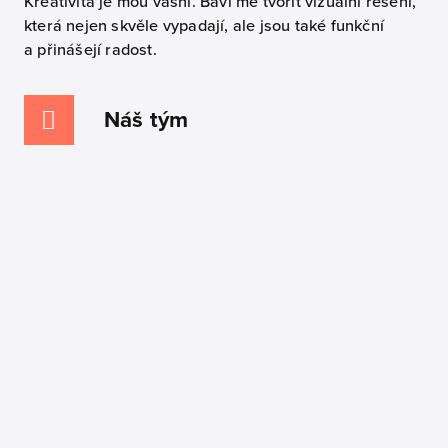
Kreativita je mou vášní. Baví mě tvořit vizuální řešení,
která nejen skvěle vypadají, ale jsou také funkční
a přinášejí radost.
Náš tým