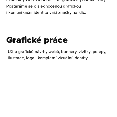
Postaráme se o sjednocenou grafickou
i komunikační identitu vaší značky na klíč.
Grafické práce
UX a grafické návrhy webů, bannery, vizitky, polepy,
ilustrace, loga i kompletní vizuální identity.
Všechny marketingové kanály vedou na
web. Ten by měl být přehledný a použitelný
pro všechny uživatele, navíc by neměl být
nudný. Zkuste fajnovou grafiku od nás.
Děláme UX návrhy, kompletní grafiku webů,