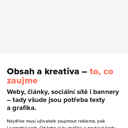
Obsah a kreativa –
to, co
zaujme
Weby, články, sociální sítě i bannery
– tady všude jsou potřeba texty
a grafika.
Nejdříve musí uživatele zaujmout reklama, pak
i samotný web. Od toho je tu grafika a poutavé texty.